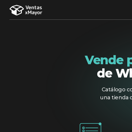
Vende p
de Wh
Catálogo co
una tienda 