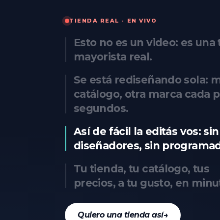
TIENDA REAL · EN VIVO
Esto no es un video: es una 
mayorista real.
Se está rediseñando sola: 
catálogo, otra marca cada 
segundos.
Así de fácil la editás vos: sin
diseñadores, sin programad
Tu tienda, tu catálogo, tus
precios, a tu gusto, en minu
Quiero una tienda así
→