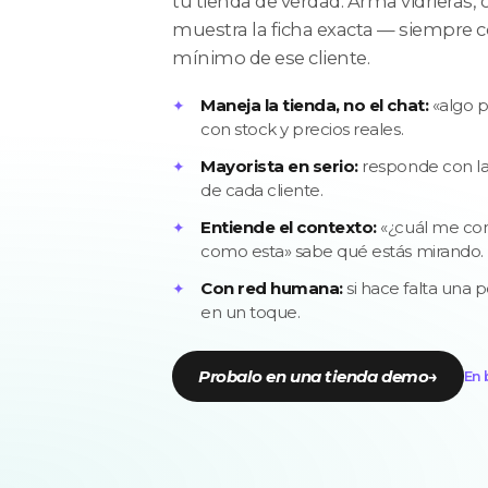
tu tienda de verdad. Arma vidrieras,
muestra la ficha exacta — siempre con
mínimo de ese cliente.
Maneja la tienda, no el chat:
«algo pa
con stock y precios reales.
Mayorista en serio:
responde con la l
de cada cliente.
Entiende el contexto:
«¿cuál me con
como esta» sabe qué estás mirando.
Con red humana:
si hace falta una 
en un toque.
Probalo en una tienda demo
→
En 