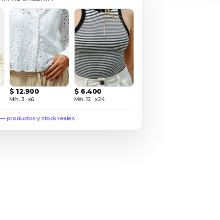
$ 12.900
$ 6.400
Mín. 3 · x6
Mín. 12 · x24
 — productos y stock reales