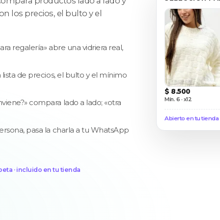
 compara productos lado a lado y
 los precios, el bulto y el
ra regalería» abre una vidriera real,
ista de precios, el bulto y el mínimo
$ 8.500
Mín. 6 · x12
viene?» compara lado a lado; «otra
Abierto en tu tienda
persona, pasa la charla a tu WhatsApp
beta · incluido en tu tienda