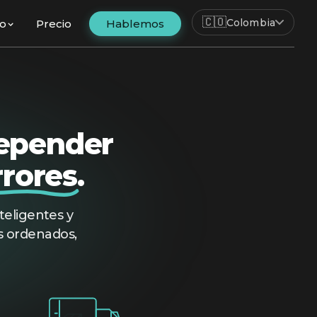
🇨🇴
Colombia
fo
Precio
Hablemos
epender
rrores
.
teligentes y
s ordenados,