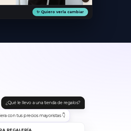
✨ Quiero verla cambiar
¿Qué le llevo a una tienda de regalos?
iera con tus precios mayoristas 👇
RA REGALERÍA