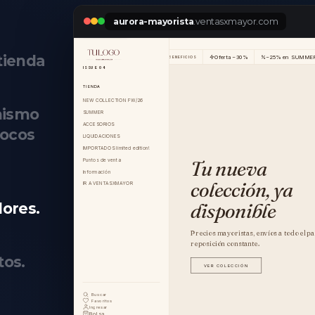
aurora-mayorista
.ventasxmayor.com
tienda
mismo
pocos
ores.
tos.