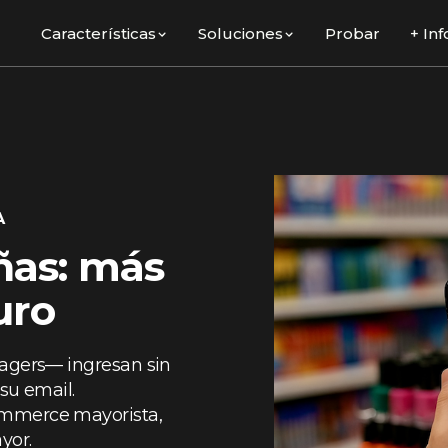
Características
Soluciones
Probar
+ Inf
A
ñas: más
uro
nagers— ingresan sin
su email.
ommerce mayorista,
yor.