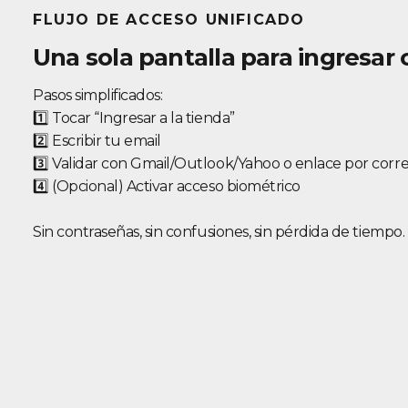
FLUJO DE ACCESO UNIFICADO
Una sola pantalla para ingresar 
Pasos simplificados:
1️⃣ Tocar “Ingresar a la tienda”
2️⃣ Escribir tu email
3️⃣ Validar con Gmail/Outlook/Yahoo o enlace por corr
4️⃣ (Opcional) Activar acceso biométrico
Sin contraseñas, sin confusiones, sin pérdida de tiempo.