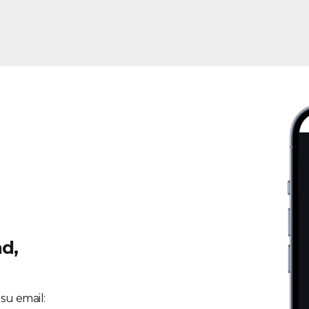
ad,
su email: