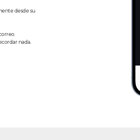
amente desde su
correo.
ecordar nada.