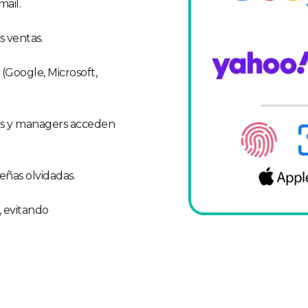
mail.
s ventas.
(Google, Microsoft,
res y managers acceden
eñas olvidadas.
, evitando