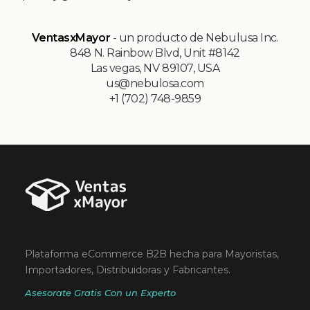
VentasxMayor
- un producto de Nebulusa Inc.
848 N. Rainbow Blvd, Unit #8142
Las vegas, NV 89107, USA
us@nebulosa.com
+1 (702) 748-9859
Plataforma eCommerce B2B hecha para Mayoristas,
Importadores, Distribuidoras y Fabricantes.
Asesorate Gratis Con un Experto