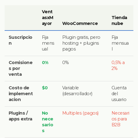
Vent
asxM
Tienda
ayor
WooCommerce
nube
Suscripcio
Fija
Plugin gratis, pero
Fija
n
mens
hosting + plugins
mensua
ual
pagos
l
Comisione
0%
0%
0,5% a
s por
2%
venta
Costo de
$0
Variable
Cuenta
implement
(desarrollador)
del
acion
usuario
Plugins /
No
Multiples (pagos)
Necesari
apps extra
nece
os para
sario
B2B
s