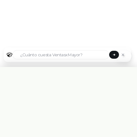
☀
Seleccionar país
🇦🇷
Argentina
🇧🇷
Brasil
🇵🇾
Paraguay
Plataforma eCommerce B2B hecha para Mayoristas,