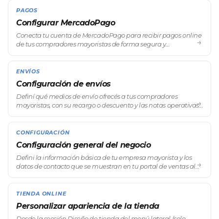
lateral, andá a Ventas → Client
PAGOS
Configurar MercadoPago
Conecta tu cuenta de MercadoPago para recibir pagos online
→
de tus compradores mayoristas de forma segura y
automatica.
ENVÍOS
Configuración de envíos
Definí qué medios de envío ofrecés a tus compradores
→
mayoristas, con su recargo o descuento y las notas operativas
que necesite cada uno. Se configura en el menú lateral, en
Configuración → Pagos y En
CONFIGURACIÓN
Configuración general del negocio
Defini la información básica de tu empresa mayorista y los
→
datos de contacto que se muestran en tu portal de ventas al
por mayor.
TIENDA ONLINE
Personalizar apariencia de la tienda
Desde la sección Diseño de tienda del menú lateral (solo