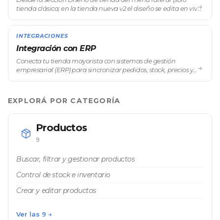
→
tienda clásica; en la tienda nueva v2 el diseño se edita en vivo
con el botón EDITAR TIENDA) podés adaptar la apariencia
visual de tu portal ma
INTEGRACIONES
Integración con ERP
Conecta tu tienda mayorista con sistemas de gestión
→
empresarial (ERP) para sincronizar pedidos, stock, precios y
datos de clientes de forma automática. La integración con el
ERP es una pieza central d
EXPLORÁ POR CATEGORÍA
Productos
9
Buscar, filtrar y gestionar productos
Control de stock e inventario
Crear y editar productos
Ver las 9 →