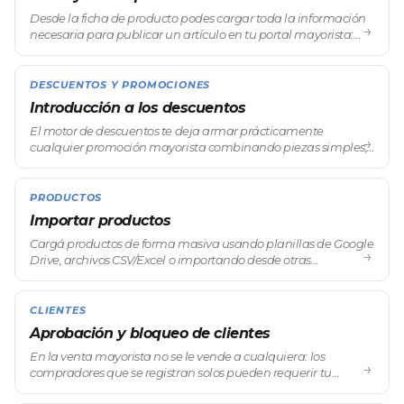
Desde la ficha de producto podes cargar toda la información
→
necesaria para publicar un artículo en tu portal mayorista:
nombre, precio base, descripción técnica, imágenes y más.
Cada producto que carg
DESCUENTOS Y PROMOCIONES
Introducción a los descuentos
El motor de descuentos te deja armar prácticamente
→
cualquier promoción mayorista combinando piezas simples,
sin tocar los precios producto por producto. Desde el
descuento por volumen —el corazón del
PRODUCTOS
Importar productos
Cargá productos de forma masiva usando planillas de Google
→
Drive, archivos CSV/Excel o importando desde otras
plataformas de e-commerce. La importación masiva es una
funcionalidad esencial para operac
CLIENTES
Aprobación y bloqueo de clientes
En la venta mayorista no se le vende a cualquiera: los
→
compradores que se registran solos pueden requerir tu
aprobación antes de acceder a precios y compras. En el menú