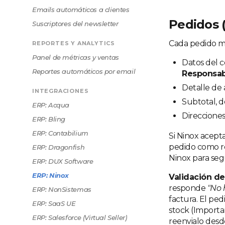
Emails automáticos a clientes
Pedidos 
Suscriptores del newsletter
Cada pedido ma
REPORTES Y ANALYTICS
Panel de métricas y ventas
Datos del c
Reportes automáticos por email
Responsab
Detalle de a
INTEGRACIONES
Subtotal, d
ERP: Acqua
Direcciones
ERP: Bling
ERP: Contabilium
Si Ninox acept
pedido como re
ERP: Dragonfish
Ninox para seg
ERP: DUX Software
ERP: Ninox
Validación de
responde
"No 
ERP: NonSistemas
factura. El ped
ERP: SaaS UE
stock (Importa
ERP: Salesforce (Virtual Seller)
reenvialo desd