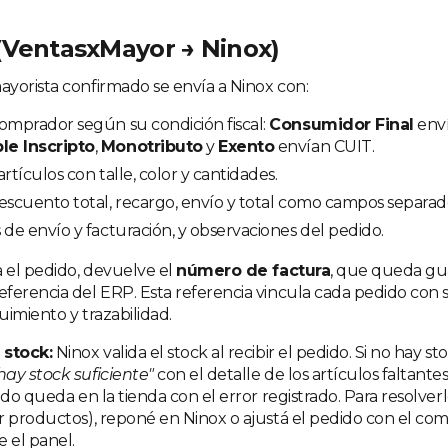
(VentasxMayor → Ninox)
yorista confirmado se envía a Ninox con:
omprador según su condición fiscal:
Consumidor Final
enví
le Inscripto
,
Monotributo
y
Exento
envían CUIT.
rtículos con talle, color y cantidades.
escuento total, recargo, envío y total como campos separad
 de envío y facturación, y observaciones del pedido.
a el pedido, devuelve el
número de factura
, que queda gu
ferencia del ERP. Esta referencia vincula cada pedido con s
uimiento y trazabilidad.
 stock:
Ninox valida el stock al recibir el pedido. Si no hay st
hay stock suficiente"
con el detalle de los artículos faltante
ido queda en la tienda con el error registrado. Para resolverlo
r productos), reponé en Ninox o ajustá el pedido con el com
e el panel.