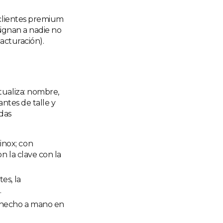
 clientes premium
asignan a nadie no
acturación).
tualiza: nombre,
iantes de talle y
adas
inox; con
n la clave con la
es, la
.
k hecho a mano en