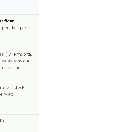
erificar
os pedidos que
) y reimportá.
LN
as las listas que
 a una (cada
ronizar stock;
envialo.
tá.