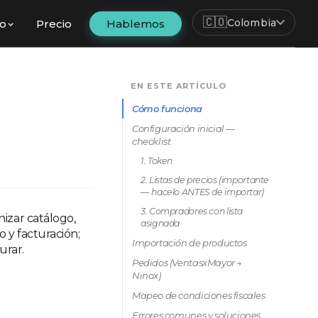
🇨🇴
Colombia
fo
Precio
Hablemos
EN ESTE ARTÍCULO
Cómo funciona
Configuración inicial —
checklist
1. Token
2. Listas de precios (importante
— hacelo ANTES de importar)
3. Compradores con lista
izar catálogo,
asignada
o y facturación;
Importación de productos
urar.
Pedidos (VentasxMayor →
Ninox)
Mapeo de condiciones fiscales
Errores comunes y soluciones