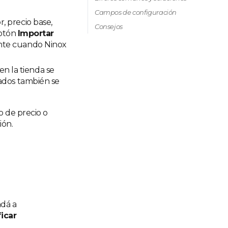
Campos de configuración
r, precio base,
Consejos
botón
Importar
ente cuando Ninox
n la tienda se
iados también se
o de precio o
ión.
ndá a
ficar