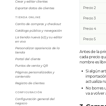
Crear y editar clientes
Precio 2
Exportar datos de clientes
TIENDA ONLINE
Precio 3
Carrito de compras y checkout
Precio 4
Catálogo público y navegación
La tienda nueva (v2) y su editor
Precio 5
en vivo
Personalizar apariencia de la
Antes de la pr
tienda
cada precio qu
Portal del cliente
nombre es libre
Puntos de venta y QR
Si algún ar
Páginas personalizadas y
importación
contenido
actualiza n
Registro de clientes
No borres u
CONFIGURACIÓN
va a volver a
Configuración general del
negocio