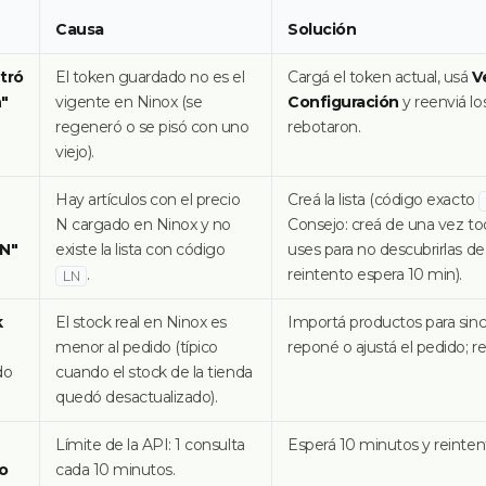
Causa
Solución
tró
El token guardado no es el
Cargá el token actual, usá
V
n"
vigente en Ninox (se
Configuración
y reenviá l
regeneró o se pisó con uno
rebotaron.
viejo).
Hay artículos con el precio
Creá la lista (código exacto
N cargado en Ninox y no
Consejo: creá de una vez tod
LN"
existe la lista con código
uses para no descubrirlas de
.
reintento espera 10 min).
LN
k
El stock real en Ninox es
Importá productos para sinc
menor al pedido (típico
reponé o ajustá el pedido; re
do
cuando el stock de la tienda
quedó desactualizado).
Límite de la API: 1 consulta
Esperá 10 minutos y reinten
o
cada 10 minutos.