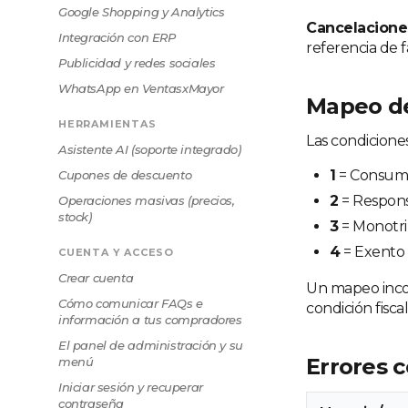
Google Shopping y Analytics
Cancelacione
Integración con ERP
referencia de 
Publicidad y redes sociales
WhatsApp en VentasxMayor
Mapeo de
HERRAMIENTAS
Las condicione
Asistente AI (soporte integrado)
1
= Consumid
Cupones de descuento
2
= Responsa
Operaciones masivas (precios,
stock)
3
= Monotri
4
= Exento 
CUENTA Y ACCESO
Crear cuenta
Un mapeo incor
Cómo comunicar FAQs e
condición fisc
información a tus compradores
El panel de administración y su
Errores 
menú
Iniciar sesión y recuperar
contraseña