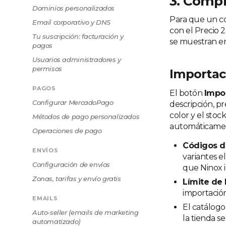
3. Compr
Dominios personalizados
Para que un co
Email corporativo y DNS
con el Precio 2)
Tu suscripción: facturación y
se muestran en 
pagos
Usuarios administradores y
permisos
Importac
PAGOS
El botón
Impo
Configurar MercadoPago
descripción, pre
color y el stoc
Métodos de pago personalizados
automáticame
Operaciones de pago
Códigos d
ENVÍOS
variantes e
Configuración de envíos
que Ninox i
Zonas, tarifas y envío gratis
Límite de 
importación
EMAILS
El catálogo
Auto-seller (emails de marketing
la tienda se
automatizado)