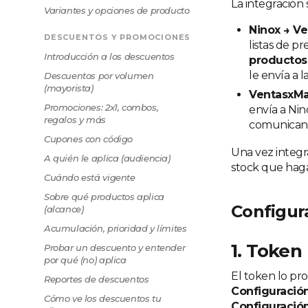
La integración 
Variantes y opciones de producto
Ninox → Ve
DESCUENTOS Y PROMOCIONES
listas de p
Introducción a los descuentos
productos
le envía a l
Descuentos por volumen
(mayorista)
VentasxMay
Promociones: 2x1, combos,
envía a Nin
regalos y más
comunican 
Cupones con código
Una vez integr
A quién le aplica (audiencia)
stock que haga
Cuándo está vigente
Sobre qué productos aplica
Configura
(alcance)
Acumulación, prioridad y límites
1. Token
Probar un descuento y entender
por qué (no) aplica
El token lo pro
Reportes de descuentos
Configuració
Cómo ve los descuentos tu
Configuració