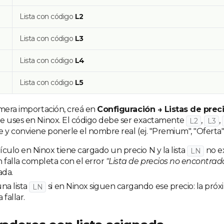
Lista con código
L2
Lista con código
L3
Lista con código
L4
Lista con código
L5
imera importación, creá en
Configuración → Listas de prec
e uses en Ninox. El código debe ser exactamente
,
,
L2
L3
 y conviene ponerle el nombre real (ej. "Premium", "Oferta",
tículo en Ninox tiene cargado un precio N y la lista
no ex
LN
 falla completa con el error
"Lista de precios no encontrad
ada.
na lista
si en Ninox siguen cargando ese precio: la pró
LN
 fallar.