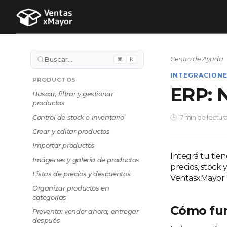
Centro de Ayuda
Buscar…
⌘
K
INTEGRACION
PRODUCTOS
ERP: 
Buscar, filtrar y gestionar
productos
Control de stock e inventario
7 min de lectur
Crear y editar productos
Importar productos
Integrá tu tie
Imágenes y galería de productos
precios, stock 
Listas de precios y descuentos
VentasxMayor re
Organizar productos en
categorías
Cómo fu
Preventa: vender ahora, entregar
después