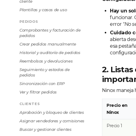
cliente
Plantillas y casos de uso
Hay un sol
funcionar. 
PEDIDOS
error
"No s
Comprobantes y facturación de
Cuidado co
pedidos
abierta des
Crear pedidos manualmente
esa pestaña
configuraci
Historial y auditoría de pedidos
Reembolsos y devoluciones
2. Lista
Seguimiento y estados de
pedidos
importar
Sincronización con ERP
Ninox maneja ha
Ver y filtrar pedidos
CLIENTES
Precio en
Ninox
Aprobación y bloqueo de clientes
Asignar vendedores y comisiones
Precio 1
Buscar y gestionar clientes