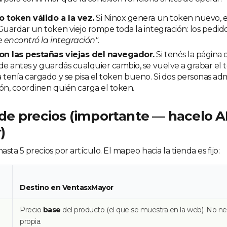
o token válido a la vez.
Si Ninox genera un token nuevo, el
Guardar un token viejo rompe toda la integración: los pedid
e encontró la integración"
.
n las pestañas viejas del navegador.
Si tenés la página
de antes y guardás cualquier cambio, se vuelve a grabar el 
 tenía cargado y se pisa el token bueno. Si dos personas adm
ón, coordinen quién carga el token.
s de precios (importante — hacelo 
)
sta 5 precios por artículo. El mapeo hacia la tienda es fijo:
Destino en VentasxMayor
Precio
base
del producto (el que se muestra en la web). No nec
propia.