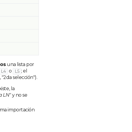
ios
una lista por
o
; el
L4
L5
 "2da selección").
iste, la
a LN"
y no se
xima importación