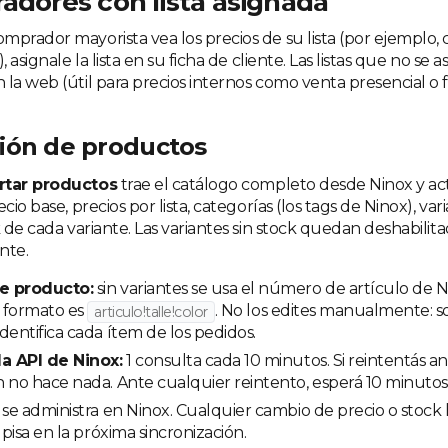
adores con lista asignada
mprador mayorista vea los precios de su lista (por ejemplo,
, asignale la lista en su ficha de cliente. Las listas que no se 
la web (útil para precios internos como venta presencial o f
ión de productos
rtar productos
trae el catálogo completo desde Ninox y ac
cio base, precios por lista, categorías (los tags de Ninox), var
k de cada variante. Las variantes sin stock quedan deshabilit
nte.
e producto:
sin variantes se usa el número de artículo de N
l formato es
. No los edites manualmente: so
articulo!talle!color
dentifica cada ítem de los pedidos.
la API de Ninox:
1 consulta cada 10 minutos. Si reintentás ant
 no hace nada. Ante cualquier reintento, esperá 10 minutos
 se administra en Ninox. Cualquier cambio de precio o stoc
 pisa en la próxima sincronización.