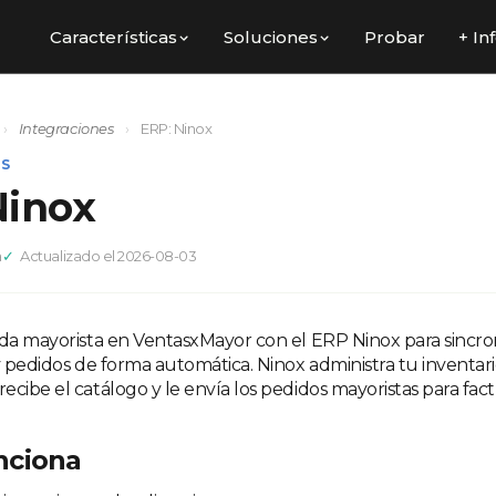
Características
Soluciones
Probar
+ In
›
Integraciones
›
ERP: Ninox
ES
Ninox
a
Actualizado el 2026-08-03
nda mayorista en VentasxMayor con el ERP Ninox para sincron
y pedidos de forma automática. Ninox administra tu inventari
cibe el catálogo y le envía los pedidos mayoristas para fact
nciona