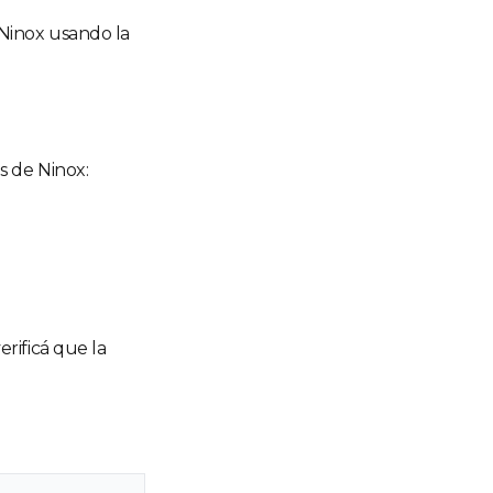
 Ninox usando la
s de Ninox:
rificá que la