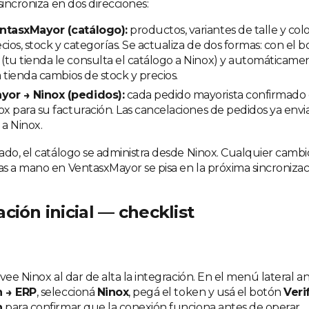
sincroniza en dos direcciones:
ntasxMayor (catálogo):
productos, variantes de talle y colo
recios, stock y categorías. Se actualiza de dos formas: con el 
(tu tienda le consulta el catálogo a Ninox) y automáticam
a tienda cambios de stock y precios.
or → Ninox (pedidos):
cada pedido mayorista confirmado e
ox para su facturación. Las cancelaciones de pedidos ya env
a Ninox.
ado, el catálogo se administra desde Ninox. Cualquier cambi
s a mano en VentasxMayor se pisa en la próxima sincronizac
ción inicial — checklist
vee Ninox al dar de alta la integración. En el menú lateral a
n → ERP
, seleccioná
Ninox
, pegá el token y usá el botón
Veri
n
para confirmar que la conexión funciona antes de operar.