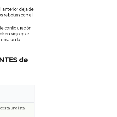
 anterior deja de
os rebotan con el
 de configuración
token viejo que
inistran la
ANTES de
esita una lista