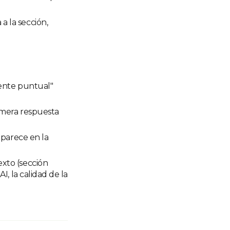
a la sección,
iente puntual"
rimera respuesta
aparece en la
exto (sección
I, la calidad de la