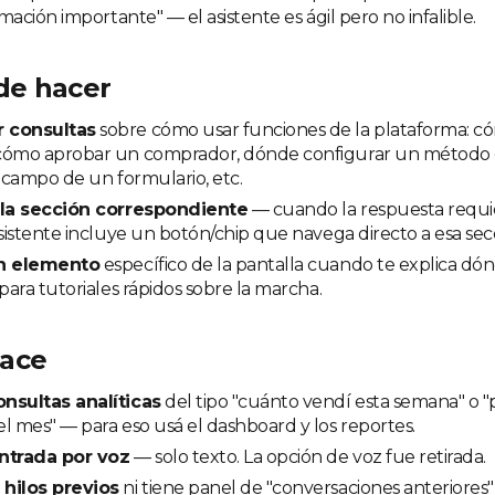
ción importante" — el asistente es ágil pero no infalible.
de hacer
 consultas
sobre cómo usar funciones de la plataforma: c
cómo aprobar un comprador, dónde configurar un método 
n campo de un formulario, etc.
 la sección correspondiente
— cuando la respuesta requie
asistente incluye un botón/chip que navega directo a esa sec
un elemento
específico de la pantalla cuando te explica dó
 para tutoriales rápidos sobre la marcha.
hace
nsultas analíticas
del tipo "cuánto vendí esta semana" o 
l mes" — para eso usá el dashboard y los reportes.
ntrada por voz
— solo texto. La opción de voz fue retirada.
hilos previos
ni tiene panel de "conversaciones anteriores