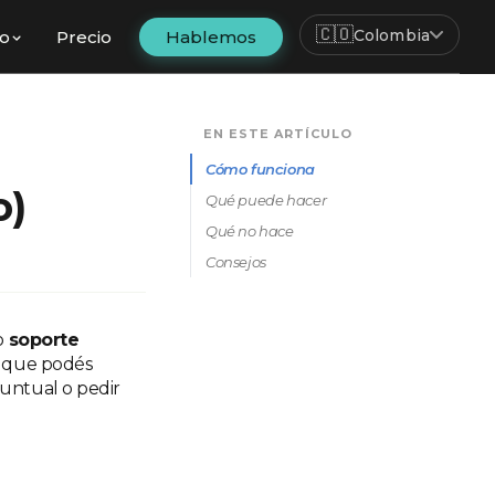
🇨🇴
Colombia
fo
Precio
Hablemos
EN ESTE ARTÍCULO
Cómo funciona
o)
Qué puede hacer
Qué no hace
Consejos
o
soporte
l que podés
untual o pedir