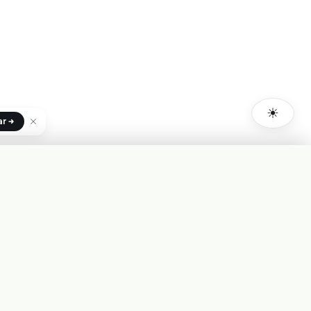
☀
ar
+INFO
Costo de uso