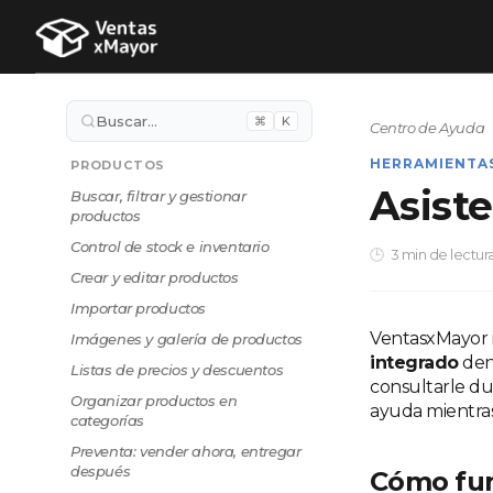
Buscar…
⌘
K
Centro de Ayuda
HERRAMIENTA
PRODUCTOS
Asiste
Buscar, filtrar y gestionar
productos
Control de stock e inventario
3 min de lectur
Crear y editar productos
Importar productos
VentasxMayor i
Imágenes y galería de productos
integrado
dent
Listas de precios y descuentos
consultarle du
Organizar productos en
ayuda mientras 
categorías
Preventa: vender ahora, entregar
después
Cómo fu