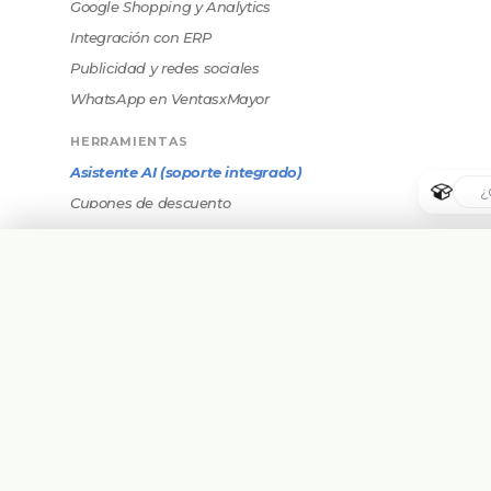
Google Shopping y Analytics
Integración con ERP
Publicidad y redes sociales
WhatsApp en VentasxMayor
HERRAMIENTAS
Asistente AI (soporte integrado)
Cupones de descuento
Operaciones masivas (precios,
stock)
CUENTA Y ACCESO
🇦🇷
Crear cuenta
Argentina
Cómo comunicar FAQs e
información a tus compradores
🇧🇷
Brasil
El panel de administración y su
menú
🇵🇾
Paraguay
Iniciar sesión y recuperar
contraseña