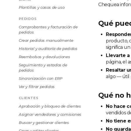
Chequea informa
Plantillas y casos de uso
PEDIDOS
Qué pue
Comprobantes y facturación de
pedidos
Responder
Crear pedidos manualmente
producto, 
significa u
Historial y auditoría de pedidos
Llevarte a
Reembolsos y devoluciones
página, el 
Seguimiento y estados de
Resaltar 
pedidos
algo — útil
Sincronización con ERP
Ver y filtrar pedidos
Qué no 
CLIENTES
No hace co
Aprobación y bloqueo de clientes
vendidos de
Asignar vendedores y comisiones
No tiene e
Buscar y gestionar clientes
No guarda 
Crear y editar clientes