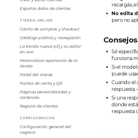
recargás, e
Exportar datos de clientes
No edita 
pero no apl
TIENDA ONLINE
Carrito de compras y checkout
Catálogo público y navegación
Consejos
La tienda nueva (v2) y su editor
Sé específi
en vivo
funciona me
Personalizar apariencia de la
tienda
Si el model
puede usar 
Portal del cliente
Cuando el a
Puntos de venta y QR
respuesta —
Páginas personalizadas y
contenido
Si una resp
donde estás
Registro de clientes
respuesta 
CONFIGURACIÓN
Configuración general del
negocio