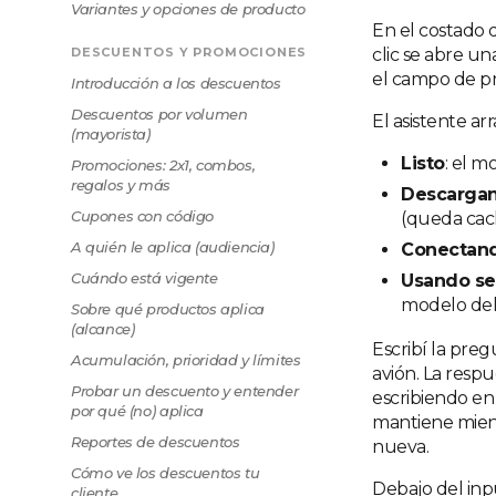
Variantes y opciones de producto
En el costado d
DESCUENTOS Y PROMOCIONES
clic se abre u
el campo de p
Introducción a los descuentos
Descuentos por volumen
El asistente a
(mayorista)
Listo
: el m
Promociones: 2x1, combos,
regalos y más
Descarga
Cupones con código
(queda cac
A quién le aplica (audiencia)
Conectan
Cuándo está vigente
Usando se
modelo del
Sobre qué productos aplica
(alcance)
Escribí la pre
Acumulación, prioridad y límites
avión. La respu
Probar un descuento y entender
escribiendo en
por qué (no) aplica
mantiene mient
Reportes de descuentos
nueva.
Cómo ve los descuentos tu
Debajo del inp
cliente