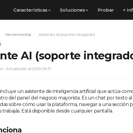
Características
Soluciones
Probar
+ In
›
Herramientas
›
Asistente AI (soporte integrado)
S
nte AI (soporte integrad
a
Actualizado el 2026-06-17
ncluye un asistente de inteligencia artificial que actúa com
ro del panel del negocio mayorista. Es un chat por texto a
das sobre cómo usar la plataforma, navegar a una sección p
trabajás. Está disponible desde cualquier pantalla.
nciona