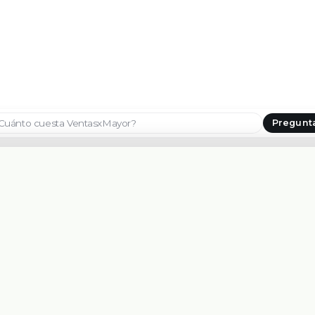
Pregunt
Seleccionar país
CONTACTANOS
PLATAFORMA
WHATSAPP
Características
+1 209 219 4091