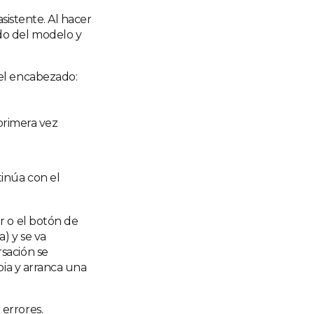
sistente. Al hacer
do del modelo y
el encabezado:
primera vez
tinúa con el
r o el botón de
) y se va
sación se
pia y arranca una
errores.