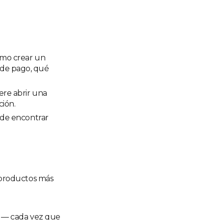
ómo crear un
de pago, qué
re abrir una
ción.
nde encontrar
"productos más
" — cada vez que