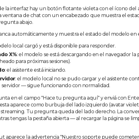
e la interfaz hay un botón flotante violeta con el ícono del a
na ventana de chat con un encabezado que muestra el esta
regunta abajo.
rranca automáticamente y muestra el estado del modelo en 
odelo local cargó y está disponible para responder.
ndo X%
: el modelo se está descargando en el navegador la 
heado para próximas sesiones).
do
: el asistente está iniciando.
rvidor
: el modelo local no se pudo cargar y el asistente con
 servidor — sigue funcionando con normalidad.
gunta en el campo "Hace tu pregunta aquí" y enviá con Ente
esta aparece como burbuja del lado izquierdo (avatar violeta
 streaming. Tu pregunta queda del lado derecho. La conver
ras tengas la pestaña abierta — al recargar la página se lim
ut aparece la advertencia "Nuestro soporte puede cometer 