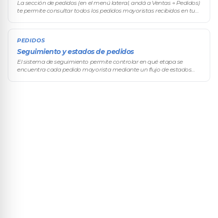
La sección de pedidos (en el menú lateral, andá a Ventas → Pedidos)
te permite consultar todos los pedidos mayoristas recibidos en tu
tienda VentasxMayor, aplicar filtros avanzados y acceder
rápidamen
PEDIDOS
Seguimiento y estados de pedidos
El sistema de seguimiento permite controlar en qué etapa se
encuentra cada pedido mayorista mediante un flujo de estados
personalizado para tu negocio.