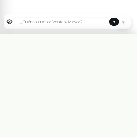
☀
Seleccionar país
🇦🇷
Argentina
🇧🇷
Brasil
🇵🇾
Paraguay
Plataforma eCommerce B2B hecha para Mayoristas,
Importadores, Distribuidoras y Fabricantes.
🇺🇸
United States
Asesorate Gratis Con un Experto
🇨🇱
Chile