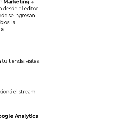
en
Marketing →
an desde el editor
onde se ingresan
ios; la
a.
 tienda: visitas,
ccioná el stream
ogle Analytics