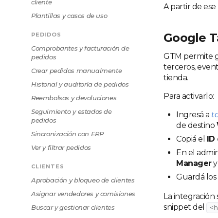
cliente
A partir de es
Plantillas y casos de uso
Google T
PEDIDOS
Comprobantes y facturación de
GTM permite ge
pedidos
terceros, even
Crear pedidos manualmente
tienda.
Historial y auditoría de pedidos
Para activarlo:
Reembolsos y devoluciones
Seguimiento y estados de
Ingresá a
t
pedidos
de destino
Sincronización con ERP
Copiá el
ID
Ver y filtrar pedidos
En el admin
Manager
y
CLIENTES
Guardá los
Aprobación y bloqueo de clientes
Asignar vendedores y comisiones
La integración
snippet del
Buscar y gestionar clientes
<h