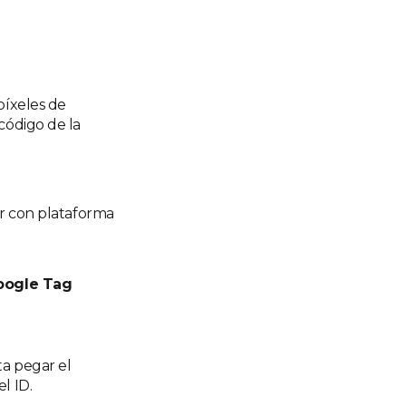
píxeles de
código de la
r con plataforma
oogle Tag
ta pegar el
l ID.