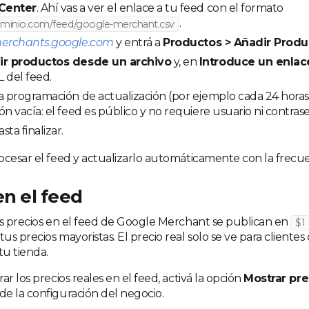
Center
. Ahí vas a ver el enlace a tu feed con el formato
.
dominio.com/feed/google-merchant.csv
erchants.google.com
y entrá a
Productos > Añadir Produ
ir productos desde un archivo
y, en
Introduce un enlace
 del feed.
a programación de actualización (por ejemplo cada 24 horas)
ón vacía: el feed es público y no requiere usuario ni contras
ta finalizar.
ocesar el feed y actualizarlo automáticamente con la frecuen
en el feed
os precios en el feed de Google Merchant se publican en
$1
s precios mayoristas. El precio real solo se ve para clientes
tu tienda.
ar los precios reales en el feed, activá la opción
Mostrar pre
e la configuración del negocio.