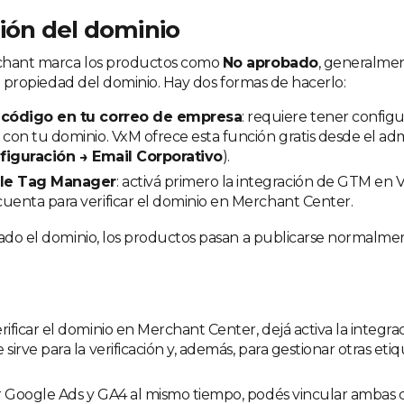
ción del dominio
chant marca los productos como
No aprobado
, generalmen
 la propiedad del dominio. Hay dos formas de hacerlo:
n código en tu correo de empresa
: requiere tener config
 con tu dominio. VxM ofrece esta función gratis desde el a
figuración → Email Corporativo
).
le Tag Manager
: activá primero la integración de GTM en
uenta para verificar el dominio en Merchant Center.
cado el dominio, los productos pasan a publicarse normalme
rificar el dominio en Merchant Center, dejá activa la integr
 sirve para la verificación y, además, para gestionar otras et
ar Google Ads y GA4 al mismo tiempo, podés vincular ambas