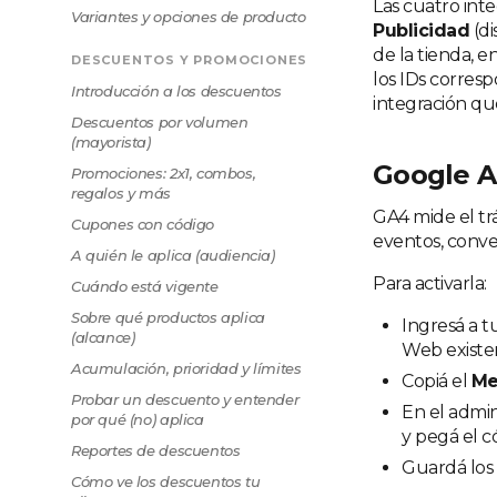
Las cuatro int
Variantes y opciones de producto
Publicidad
(di
de la tienda, e
DESCUENTOS Y PROMOCIONES
los IDs corres
Introducción a los descuentos
integración qu
Descuentos por volumen
(mayorista)
Google A
Promociones: 2x1, combos,
regalos y más
GA4 mide el trá
Cupones con código
eventos, conver
A quién le aplica (audiencia)
Para activarla:
Cuándo está vigente
Sobre qué productos aplica
Ingresá a t
(alcance)
Web existe
Acumulación, prioridad y límites
Copiá el
Me
Probar un descuento y entender
En el admin
por qué (no) aplica
y pegá el 
Reportes de descuentos
Guardá los
Cómo ve los descuentos tu