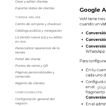
Crear y editar clientes
Exportar datos de clientes
Google A
TIENDA ONLINE
VxM tiene tres
cuando un visi
Carrito de compras y checkout
Catálogo público y navegación
Conversión
La tienda nueva (v2) y su editor
Conversió
en vivo
Conversi
Personalizar apariencia de la
WhatsApp d
tienda
Portal del cliente
Para configurar
Puntos de venta y QR
En tu cuen
Páginas personalizadas y
cada uno de
contenido
Configurá c
Registro de clientes
en el
gtag(
fragmento 
CONFIGURACIÓN
Conversio
Configuración general del
negocio
En el admin