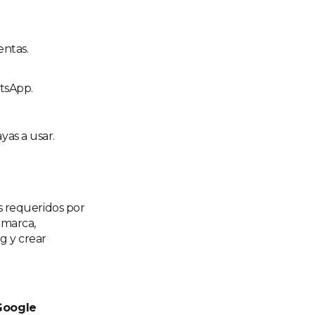
entas.
atsApp.
yas a usar.
 requeridos por
, marca,
g y crear
Google