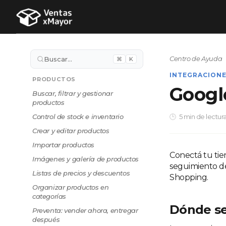
Centro de Ayuda
Buscar…
⌘
K
INTEGRACION
PRODUCTOS
Googl
Buscar, filtrar y gestionar
productos
Control de stock e inventario
5 min de lectur
Crear y editar productos
Importar productos
Conectá tu tien
Imágenes y galería de productos
seguimiento de
Listas de precios y descuentos
Shopping.
Organizar productos en
categorías
Dónde se
Preventa: vender ahora, entregar
después