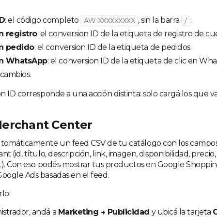
ID
: el código completo
, sin la barra
.
AW-XXXXXXXXX
/
 registro
: el conversion ID de la etiqueta de registro de cu
n pedido
: el conversion ID de la etiqueta de pedidos.
ón WhatsApp
: el conversion ID de la etiqueta de clic en Wh
 cambios.
 ID corresponde a una acción distinta: solo cargá los que va
erchant Center
tomáticamente un feed CSV de tu catálogo con los campos
 (id, título, descripción, link, imagen, disponibilidad, precio
.). Con eso podés mostrar tus productos en Google Shoppin
oogle Ads basadas en el feed.
lo:
istrador, andá a
Marketing → Publicidad
y ubicá la tarjeta