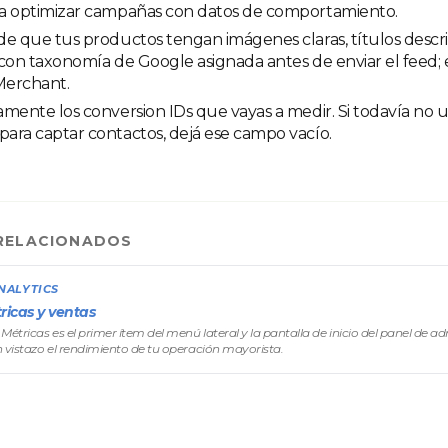
a optimizar campañas con datos de comportamiento.
e que tus productos tengan imágenes claras, títulos descri
con taxonomía de Google asignada antes de enviar el feed; 
Merchant.
mente los conversion IDs que vayas a medir. Si todavía no u
ara captar contactos, dejá ese campo vacío.
RELACIONADOS
NALYTICS
ricas y ventas
Métricas es el primer ítem del menú lateral y la pantalla de inicio del panel de a
 vistazo el rendimiento de tu operación mayorista.