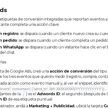
ds
 etiquetas de conversión integradas que reportan eventos 
tante completa una acción clave:
 registro
: se dispara cuando un cliente nuevo crea su cue
n pedido
: se dispara cuando un cliente completa un pedido
ón WhatsApp
: se dispara cuando un visitante hace clic en el
el chat.
las:
ta de Google Ads, creá una
acción de conversión
del tipo
 los tres eventos que querés medir (registro, compra, conta
ada acción como evento manual y, al ver el snippet, identific
.
'event', 'conversion', { 'send_to': 'AW-XXXXXXXXX/YYYYYYYYYYY' })
(antes de la
) es el
Adwords ID
; el segundo (después de 
/
n ID
de esa etiqueta puntual.
istrador, andá a
Marketing → Publicidad
, ubicá la tarjeta
G