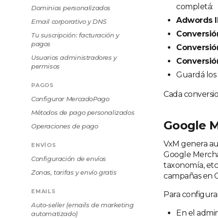
completá:
Dominios personalizados
Adwords 
Email corporativo y DNS
Conversión
Tu suscripción: facturación y
pagos
Conversió
Usuarios administradores y
Conversi
permisos
Guardá los
PAGOS
Cada conversion
Configurar MercadoPago
Métodos de pago personalizados
Google M
Operaciones de pago
VxM genera au
ENVÍOS
Google Merchant
Configuración de envíos
taxonomía, etc
Zonas, tarifas y envío gratis
campañas en G
EMAILS
Para configurar
Auto-seller (emails de marketing
En el admin
automatizado)