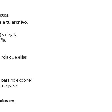
ctos
.
 a tu archivo
,
 y dejá la
eña.
cia que elijas.
para no exponer
 que ya se
cios en