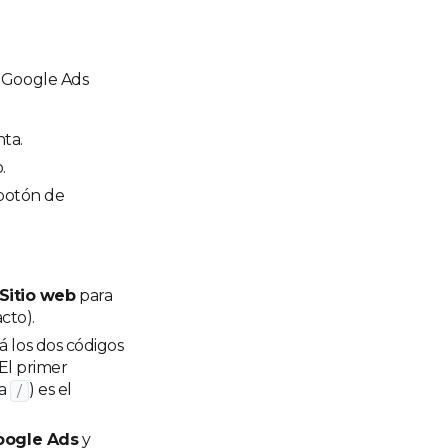
a Google Ads
nta.
.
 botón de
Sitio web
para
cto).
á los dos códigos
 El primer
la
) es el
/
oogle Ads
y