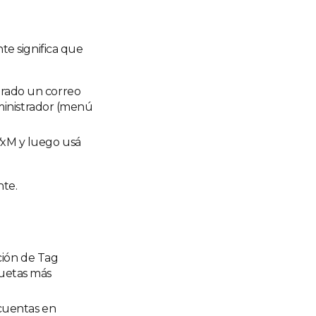
te significa que
urado un correo
dministrador (menú
 VxM y luego usá
nte.
ación de Tag
iquetas más
 cuentas en