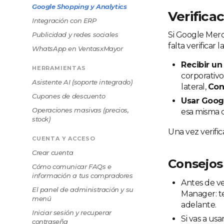
Google Shopping y Analytics
Verifica
Integración con ERP
Si Google Mer
Publicidad y redes sociales
falta verificar
WhatsApp en VentasxMayor
Recibir u
HERRAMIENTAS
corporativo
Asistente AI (soporte integrado)
lateral,
Con
Cupones de descuento
Usar Goog
Operaciones masivas (precios,
esa misma c
stock)
Una vez verifi
CUENTA Y ACCESO
Crear cuenta
Consejos
Cómo comunicar FAQs e
información a tus compradores
Antes de ve
El panel de administración y su
Manager: te
menú
adelante.
Iniciar sesión y recuperar
Si vas a us
contraseña