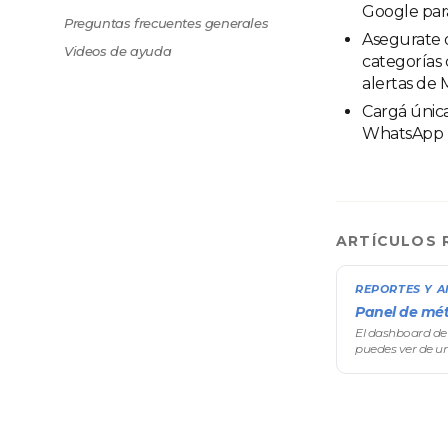
Google par
Preguntas frecuentes generales
Asegurate d
Videos de ayuda
categorías 
alertas de 
Cargá única
WhatsApp p
ARTÍCULOS 
REPORTES Y A
Panel de mét
El dashboard de 
puedes ver de un