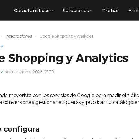
Características
Soluciones
Probar
+ In
›
Integraciones
›
Google Shopping y Analytics
ES
e Shopping y Analytics
a
Actualizado el 2026-07-28
da mayorista con los servicios de Google para medir el tráfic
 conversiones, gestionar etiquetas y publicar tu catálogo 
 configura