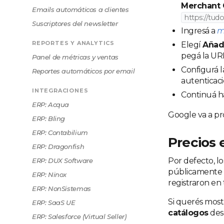
Merchant 
Emails automáticos a clientes
https://tu
Suscriptores del newsletter
Ingresá a
m
REPORTES Y ANALYTICS
Elegí
Añad
pegá la URL
Panel de métricas y ventas
Configurá l
Reportes automáticos por email
autenticaci
INTEGRACIONES
Continuá has
ERP: Acqua
Google va a pr
ERP: Bling
ERP: Contabilium
Precios 
ERP: Dragonfish
Por defecto, l
ERP: DUX Software
públicamente tu
ERP: Ninox
registraron en 
ERP: NonSistemas
Si querés mostr
ERP: SaaS UE
catálogos
desd
ERP: Salesforce (Virtual Seller)