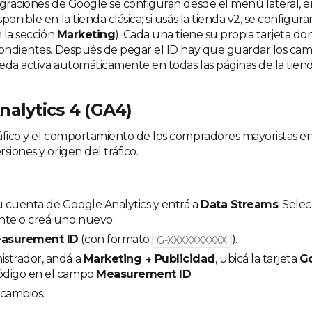
egraciones de Google se configuran desde el menú lateral, 
sponible en la tienda clásica; si usás la tienda v2, se configur
n la sección
Marketing
). Cada una tiene su propia tarjeta d
pondientes. Después de pegar el ID hay que guardar los camb
eda activa automáticamente en todas las páginas de la tiend
nalytics 4 (GA4)
fico y el comportamiento de los compradores mayoristas en tu
siones y origen del tráfico.
u cuenta de Google Analytics y entrá a
Data Streams
. Sele
nte o creá uno nuevo.
asurement ID
(con formato
).
G-XXXXXXXXXX
istrador, andá a
Marketing → Publicidad
, ubicá la tarjeta
Go
código en el campo
Measurement ID
.
 cambios.