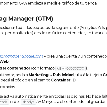
e momento GA4 empieza a medir el tráfico de tu tienda.
ag Manager (GTM)
stionar todas las etiquetas de seguimiento (Analytics, Ads, 
tos personalizados) desde un único contenedor, sin tocar el 
agmanager.google.com
y creá una cuenta y un contenedo
Web
.
 del contenedor
(con formato
).
GTM-XXXXXXXXX
istrador, andá a
Marketing → Publicidad
, ubicá la tarjeta
G
 pegá el código en el campo
Container ID
.
 cambios.
 se activa automáticamente en todas las páginas. No hace fal
ni del
: VxM inyecta el contenedor al guardar e
ead>
<body>