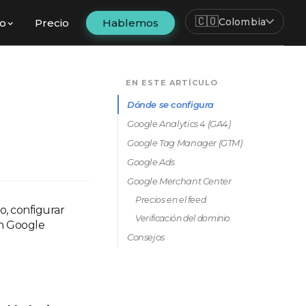
🇨🇴
Colombia
fo
Precio
Hablemos
EN ESTE ARTÍCULO
Dónde se configura
Google Analytics 4 (GA4)
Google Tag Manager (GTM)
Google Ads
Google Merchant Center
Precios en el feed
o, configurar
Verificación del dominio
en Google
Consejos