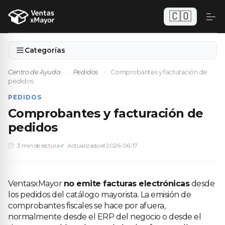
🇨🇴
Categorías
Centro de Ayuda
›
Pedidos
›
Comprobantes y facturación de
pedidos
PEDIDOS
Comprobantes y facturación de
pedidos
3 min de lectura
Actualizado el 2026-06-17
VentasxMayor
no emite facturas electrónicas
desde
los pedidos del catálogo mayorista. La emisión de
comprobantes fiscales se hace por afuera,
normalmente desde el ERP del negocio o desde el