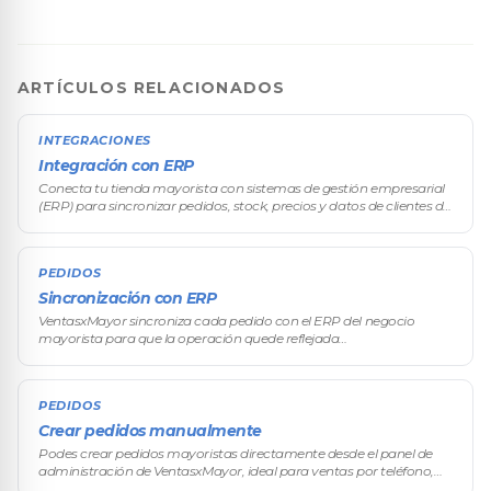
ARTÍCULOS RELACIONADOS
INTEGRACIONES
Integración con ERP
Conecta tu tienda mayorista con sistemas de gestión empresarial
(ERP) para sincronizar pedidos, stock, precios y datos de clientes de
forma automática. La integración con el ERP es una pieza central
d
PEDIDOS
Sincronización con ERP
VentasxMayor sincroniza cada pedido con el ERP del negocio
mayorista para que la operación quede reflejada
automáticamente en el sistema de gestión: stock, precios,
comprobantes, cuenta corriente. La
PEDIDOS
Crear pedidos manualmente
Podes crear pedidos mayoristas directamente desde el panel de
administración de VentasxMayor, ideal para ventas por teléfono,
visitas comerciales de tus vendedores, pedidos de reposición o