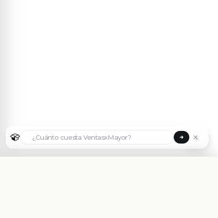
☀
Seleccionar país
🇦🇷
Argentina