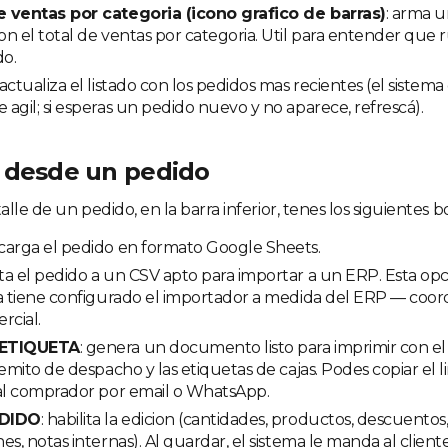
 ventas por categoria (icono grafico de barras)
: arma u
n el total de ventas por categoria. Util para entender que 
do.
 actualiza el listado con los pedidos mas recientes (el sistem
agil; si esperas un pedido nuevo y no aparece, refrescá).
 desde un pedido
lle de un pedido, en la barra inferior, tenes los siguientes b
scarga el pedido en formato Google Sheets.
rta el pedido a un CSV apto para importar a un ERP. Esta op
a tiene configurado el importador a medida del ERP — coor
rcial.
 ETIQUETA
: genera un documento listo para imprimir con el
remito de despacho y las etiquetas de cajas. Podes copiar el l
 al comprador por email o WhatsApp.
EDIDO
: habilita la edicion (cantidades, productos, descuentos
es, notas internas). Al guardar, el sistema le manda al client