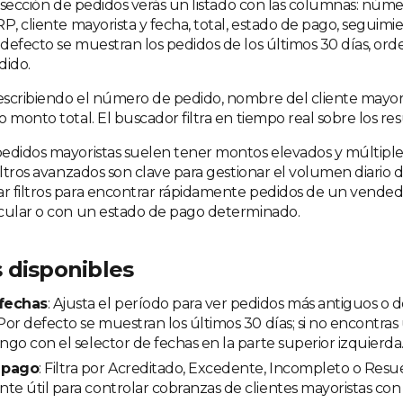
la sección de pedidos verás un listado con las columnas: núm
P, cliente mayorista y fecha, total, estado de pago, seguimi
defecto se muestran los pedidos de los últimos 30 días, or
ido.
scribiendo el número de pedido, nombre del cliente mayori
 monto total. El buscador filtra en tiempo real sobre los resu
edidos mayoristas suelen tener montos elevados y múltiple
iltros avanzados son clave para gestionar el volumen diario 
 filtros para encontrar rápidamente pedidos de un vendedo
cular o con un estado de pago determinado.
 disponibles
fechas
: Ajusta el período para ver pedidos más antiguos o 
 Por defecto se muestran los últimos 30 días; si no encontras
ango con el selector de fechas en la parte superior izquierda
 pago
: Filtra por Acreditado, Excedente, Incompleto o Resue
te útil para controlar cobranzas de clientes mayoristas con