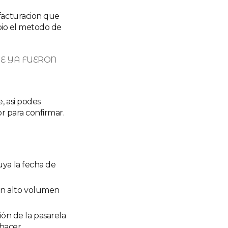
 facturacion que
mbio el metodo de
E YA FUERON
, asi podes
or para confirmar.
uya la fecha de
con alto volumen
ón de la pasarela
 hacer