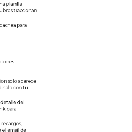
na planilla
rubros traccionan
a cachea para
otones:
cion solo aparece
dinalo con tu
 detalle del
ink para
, recargos,
e el email de