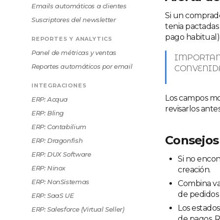
Emails automáticos a clientes
Si un comprado
Suscriptores del newsletter
tenia pactadas 
pago habitual),
REPORTES Y ANALYTICS
Panel de métricas y ventas
IMPORTAN
Reportes automáticos por email
CONVENID
INTEGRACIONES
Los campos mod
ERP: Acqua
revisarlos ante
ERP: Bling
ERP: Contabilium
Consejos
ERP: Dragonfish
ERP: DUX Software
Si no encon
ERP: Ninox
creación.
ERP: NonSistemas
Combina var
de pedidos d
ERP: SaaS UE
Los estados
ERP: Salesforce (Virtual Seller)
de pagos. R