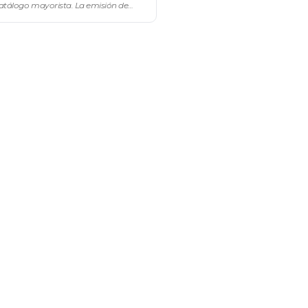
catálogo mayorista. La emisión de
cales se hace por afuera,
de el ERP del negocio o desde el