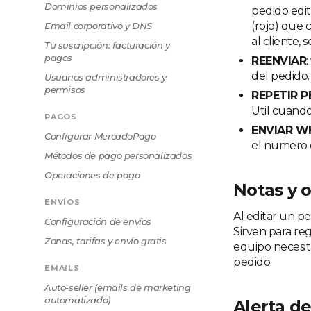
Dominios personalizados
pedido edit
(rojo) que 
Email corporativo y DNS
al cliente,
Tu suscripción: facturación y
pagos
REENVIAR
del pedido.
Usuarios administradores y
permisos
REPETIR 
Util cuando
PAGOS
ENVIAR W
Configurar MercadoPago
el numero d
Métodos de pago personalizados
Operaciones de pago
Notas y 
ENVÍOS
Al editar un p
Configuración de envíos
Sirven para re
Zonas, tarifas y envío gratis
equipo necesit
pedido.
EMAILS
Auto-seller (emails de marketing
automatizado)
Alerta d