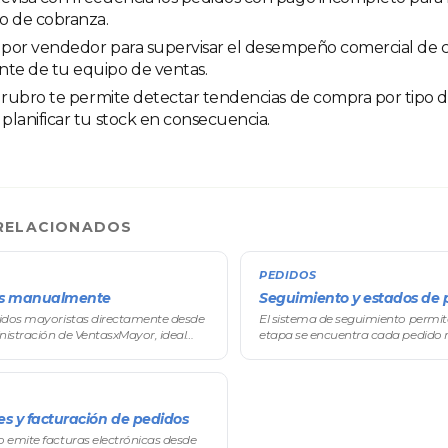
o de cobranza.
ro por vendedor para supervisar el desempeño comercial de 
nte de tu equipo de ventas.
or rubro te permite detectar tendencias de compra por tipo d
 planificar tu stock en consecuencia.
RELACIONADOS
PEDIDOS
os manualmente
Seguimiento y estados de 
idos mayoristas directamente desde
El sistema de seguimiento permit
nistración de VentasxMayor, ideal
etapa se encuentra cada pedido
teléfono, visitas comerciales de tus
un flujo de estados personalizado
dos de reposición o cualquier c
 y facturación de pedidos
 emite facturas electrónicas desde