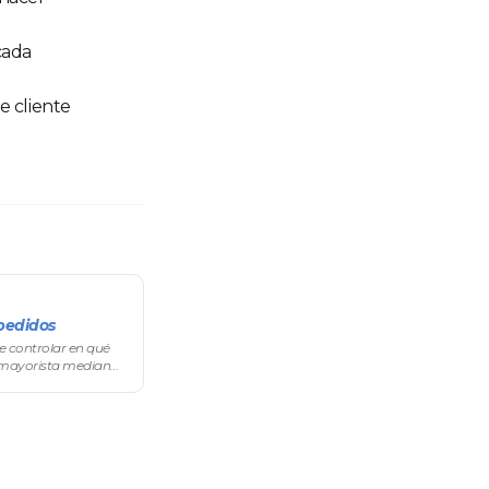
cada
e cliente
pedidos
e controlar en qué
 mayorista mediante
 para tu negocio.