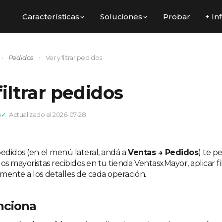
Características
Soluciones
Probar
+ In
›
Pedidos
›
Ver y filtrar pedidos
filtrar pedidos
a
Actualizado el 2026-07-28
pedidos (en el menú lateral, andá a
Ventas → Pedidos
) te p
os mayoristas recibidos en tu tienda VentasxMayor, aplicar f
mente a los detalles de cada operación.
nciona