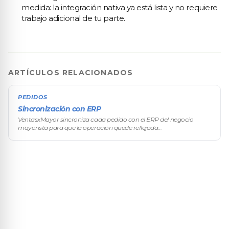
medida: la integración nativa ya está lista y no requiere
trabajo adicional de tu parte.
ARTÍCULOS RELACIONADOS
PEDIDOS
Sincronización con ERP
VentasxMayor sincroniza cada pedido con el ERP del negocio
mayorista para que la operación quede reflejada
automáticamente en el sistema de gestión: stock, precios,
comprobantes, cuenta corriente. La