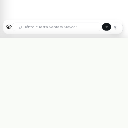
☀
Seleccionar país
🇦🇷
Argentina
🇧🇷
Brasil
🇵🇾
Paraguay
Plataforma eCommerce B2B hecha para Mayoristas,
Importadores, Distribuidoras y Fabricantes.
🇺🇸
United States
Asesorate Gratis Con un Experto