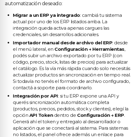
automatización deseado:
Migrar a un ERP ya integrado
: cambiá tu sistema
actual por uno de los ERP listados arriba. La
integración queda activa apenas cargues las
credenciales, sin desarrollos adicionales.
Importador manual desde archivo del ERP
: desde
el menú lateral, en
Configuración → Herramientas
,
podés subir un archivo exportado por tu ERP (con
código, precio, stock, listas de precios) para actualizar
el catálogo. Es la vía más rápida cuando solo necesitás
actualizar productos sin sincronización en tiempo real.
Si todavía no tenés el formato de archivo configurado,
contactá a soporte para coordinarlo.
Integración por API
: si tu ERP expone una API y
querés sincronización automática completa
(productos, precios, pedidos, stock y clientes), elegí la
opción
API Token
dentro de
Configuración → ERP
.
Generá ahí el token y entregalo al desarrollador o
aplicación que se conectará al sistema. Para sistemas
no listados, el panel ofrece además un enlace para