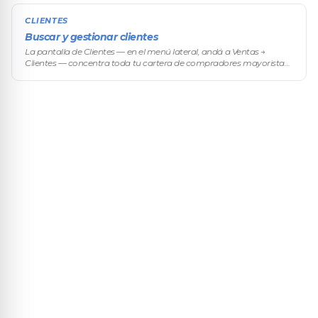
CLIENTES
Buscar y gestionar clientes
La pantalla de Clientes — en el menú lateral, andá a Ventas →
Clientes — concentra toda tu cartera de compradores mayoristas:
desde ahí buscás, filtrás, revisás carritos abandonados, entrás a los
pedi