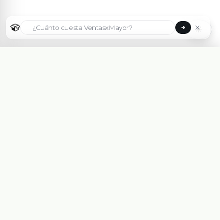
☀
Seleccionar país
🇦🇷
Argentina
🇧🇷
Brasil
🇵🇾
Paraguay
Plataforma eCommerce B2B hecha para Mayoristas,
Importadores, Distribuidoras y Fabricantes.
🇺🇸
United States
Asesorate Gratis Con un Experto
🇨🇱
Chile