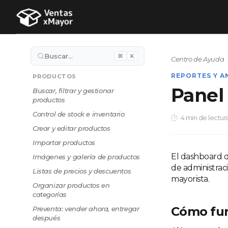
Buscar…
⌘
K
Centro de Ayuda
REPORTES Y A
PRODUCTOS
Panel
Buscar, filtrar y gestionar
productos
Control de stock e inventario
4 min de lectur
Crear y editar productos
Importar productos
El dashboard 
Imágenes y galería de productos
de administrac
Listas de precios y descuentos
mayorista.
Organizar productos en
categorías
Cómo fu
Preventa: vender ahora, entregar
después