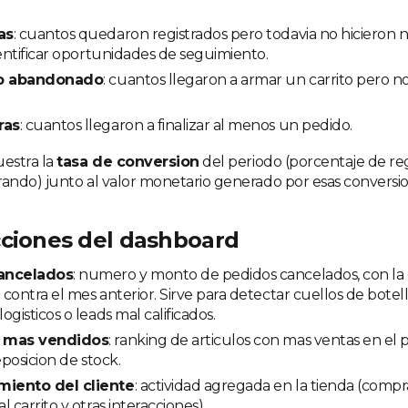
as
: cuantos quedaron registrados pero todavia no hicieron 
dentificar oportunidades de seguimiento.
to abandonado
: cuantos llegaron a armar un carrito pero 
ras
: cuantos llegaron a finalizar al menos un pedido.
estra la
tasa de conversion
del periodo (porcentaje de re
ndo) junto al valor monetario generado por esas conversio
cciones del dashboard
ancelados
: numero y monto de pedidos cancelados, con l
contra el mes anterior. Sirve para detectar cuellos de botel
gisticos o leads mal calificados.
 mas vendidos
: ranking de articulos con mas ventas en el p
eposicion de stock.
iento del cliente
: actividad agregada en la tienda (comp
 carrito y otras interacciones).