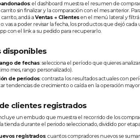
abandonados
: el dashboard muestra el resumen de compra
carrito sin finalizar y la comparación con el mes anterior. Pa
 carrito, andá a
Ventas → Clientes
en el menú lateral y filtrá
 vas a poder revisar la fecha, los productos que dejó cada 
 con el link a su pedido para recuperarlo.
 disponibles
 rango de fechas
: selecciona el período que quieres analizar
imo mes, rango personalizado).
ón de períodos
: contrasta los resultados actuales con per
ar tendencias de crecimiento o caída en la operación mayori
e clientes registrados
incluye un embudo que muestra el recorrido de los compra
la tienda durante el periodo seleccionado, dividido por etapa
uevos registrados
: cuantos compradores nuevos se sumaro