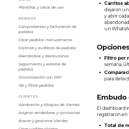
Carritos 
Plantillas y casos de uso
dejaron un 
y abrir cada
PEDIDOS
abandonado:
Comprobantes y facturación de
un WhatsApp
pedidos
Crear pedidos manualmente
Opciones
Historial y auditoría de pedidos
Reembolsos y devoluciones
Filtro por
Seguimiento y estados de
semana, últ
pedidos
Comparaci
Sincronización con ERP
para detect
Ver y filtrar pedidos
Embudo d
CLIENTES
Aprobación y bloqueo de clientes
El dashboard 
Asignar vendedores y comisiones
registraron en 
Buscar y gestionar clientes
Total de n
Crear y editar clientes