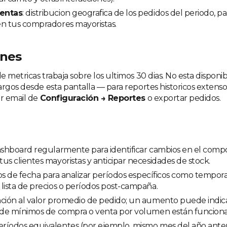
entas
: distribucion geografica de los pedidos del periodo, p
en tus compradores mayoristas.
ones
 metricas trabaja sobre los ultimos 30 dias. No esta disponib
argos desde esta pantalla — para reportes historicos extens
or email de
Configuración → Reportes
o exportar pedidos.
dashboard regularmente para identificar cambios en el com
us clientes mayoristas y anticipar necesidades de stock.
tros de fecha para analizar períodos específicos como tempora
lista de precios o períodos post-campaña.
nción al valor promedio de pedido; un aumento puede indica
s de mínimos de compra o venta por volumen están funcion
ríodos equivalentes (por ejemplo, mismo mes del año anter