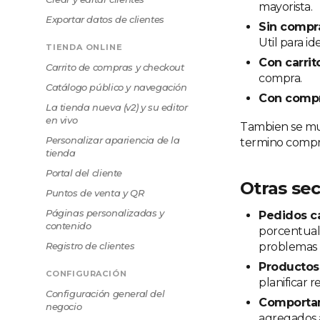
mayorista.
Exportar datos de clientes
Sin compr
Util para i
TIENDA ONLINE
Con carri
Carrito de compras y checkout
compra.
Catálogo público y navegación
Con comp
La tienda nueva (v2) y su editor
en vivo
Tambien se mu
Personalizar apariencia de la
termino compra
tienda
Portal del cliente
Otras se
Puntos de venta y QR
Páginas personalizadas y
Pedidos c
contenido
porcentual 
Registro de clientes
problemas lo
Productos
CONFIGURACIÓN
planificar r
Configuración general del
Comportam
negocio
agregados al