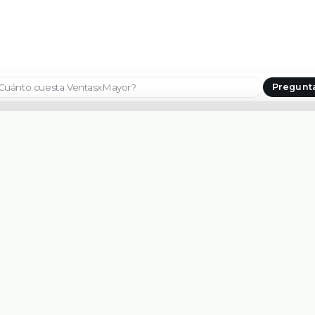
Pregunt
Seleccionar país
CONTACTANOS
PLATAFORMA
WHATSAPP
Características
+1 209 219 4091
Vendedores
Soporte
EMAIL