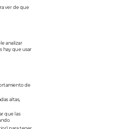
ara ver de que
le analizar
os hay que usar
portamiento de
das altas,
r que las
ando.
ior) para tener