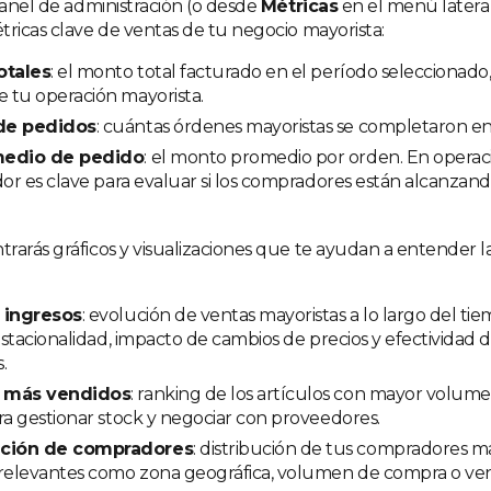
panel de administración (o desde
Métricas
en el menú lateral
tricas clave de ventas de tu negocio mayorista:
otales
: el monto total facturado en el período seleccionado,
 tu operación mayorista.
de pedidos
: cuántas órdenes mayoristas se completaron en
medio de pedido
: el monto promedio por orden. En operac
dor es clave para evaluar si los compradores están alcanza
rarás gráficos y visualizaciones que te ayudan a entender l
 ingresos
: evolución de ventas mayoristas a lo largo del ti
 estacionalidad, impacto de cambios de precios y efectividad
.
 más vendidos
: ranking de los artículos con mayor volume
ra gestionar stock y negociar con proveedores.
ción de compradores
: distribución de tus compradores m
 relevantes como zona geográfica, volumen de compra o ve