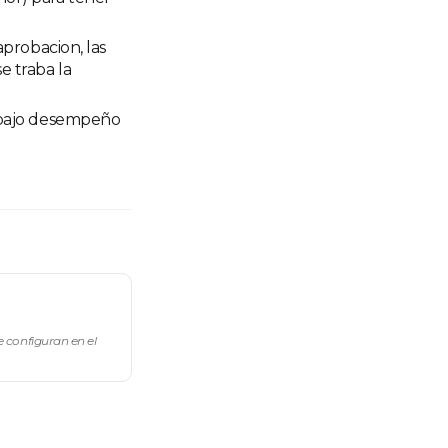
aprobacion, las
e traba la
n bajo desempeño
e configuran en el