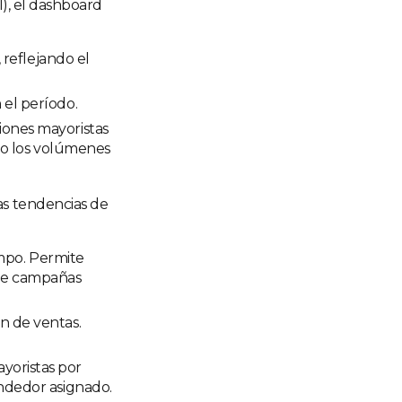
), el dashboard
 reflejando el
 el período.
iones mayoristas
ndo los volúmenes
as tendencias de
empo. Permite
 de campañas
n de ventas.
ayoristas por
ndedor asignado.