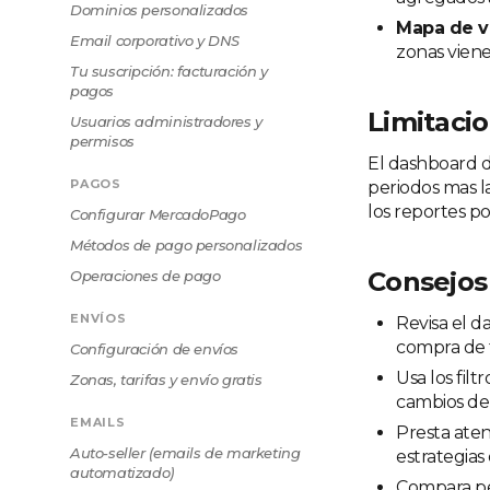
Dominios personalizados
Mapa de v
Email corporativo y DNS
zonas vien
Tu suscripción: facturación y
pagos
Limitaci
Usuarios administradores y
permisos
El dashboard de
PAGOS
periodos mas l
los reportes p
Configurar MercadoPago
Métodos de pago personalizados
Consejos
Operaciones de pago
ENVÍOS
Revisa el 
compra de t
Configuración de envíos
Usa los fil
Zonas, tarifas y envío gratis
cambios de 
EMAILS
Presta ate
Auto-seller (emails de marketing
estrategia
automatizado)
Compara pe