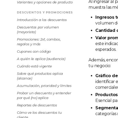
Al ingresar al 
Variantes y opciones de producto
muestra las mé
DESCUENTOS Y PROMOCIONES
Ingresos t
Introducción a los descuentos
volumen de
Descuentos por volumen
Cantidad 
(mayorista)
Valor pro
Promociones: 2x1, combos,
este indica
regalos y más
esperados.
Cupones con código
A quién le aplica (audiencia)
Además, encont
tu negocio:
Cuándo está vigente
Sobre qué productos aplica
Gráfico de
(alcance)
identificar
Acumulación, prioridad y límites
comerciales
Probar un descuento y entender
Productos
por qué (no) aplica
Esencial pa
Reportes de descuentos
Segmenta
Cómo ve los descuentos tu
categorías
cliente