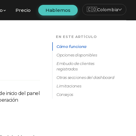
🇨🇴
Colombia
fo
Precio
Hablemos
EN ESTE ARTÍCULO
Cómo funciona
Opciones disponibles
Embudo de clientes
registrados
Otras secciones del dashboard
Limitaciones
de inicio del panel
Consejos
peración