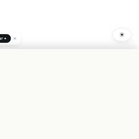
☀
ar
+INFO
Costo de uso
Probar
Status de la Plataforma