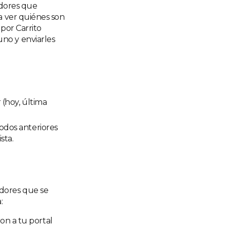
dores que
ra ver quiénes son
 por Carrito
uno y enviarles
 (hoy, última
íodos anteriores
sta.
dores que se
:
n a tu portal