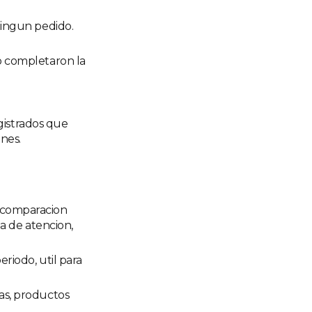
ningun pedido.
no completaron la
gistrados que
nes.
a comparacion
la de atencion,
eriodo, util para
ras, productos