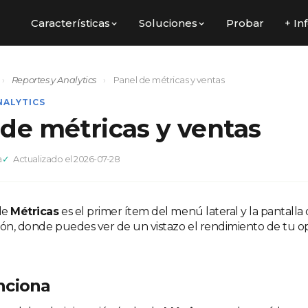
Características
Soluciones
Probar
+ In
›
Reportes y Analytics
›
Panel de métricas y ventas
NALYTICS
 de métricas y ventas
a
Actualizado el 2026-07-28
de
Métricas
es el primer ítem del menú lateral y la pantalla 
ión, donde puedes ver de un vistazo el rendimiento de tu o
nciona