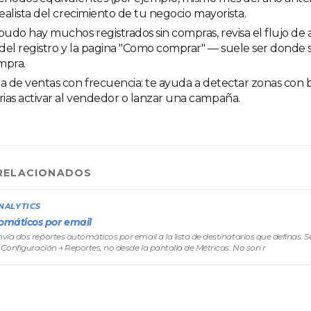
realista del crecimiento de tu negocio mayorista.
budo hay muchos registrados sin compras, revisa el flujo de 
el registro y la pagina "Como comprar" — suele ser donde s
mpra.
pa de ventas con frecuencia: te ayuda a detectar zonas co
ias activar al vendedor o lanzar una campaña.
RELACIONADOS
NALYTICS
omáticos por email
ía dos reportes automáticos por email a la lista de destinatarios que definas. S
 Configuración → Reportes, no desde la pantalla de Métricas. No son r