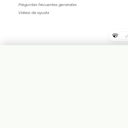
Preguntas frecuentes generales
Videos de ayuda
🇦🇷
Argentina
🇧🇷
Brasil
🇵🇾
Paraguay
Plataforma eCommerce B2B hecha para
🇺🇸
United States
Mayoristas, Importadores, Distribuidoras y