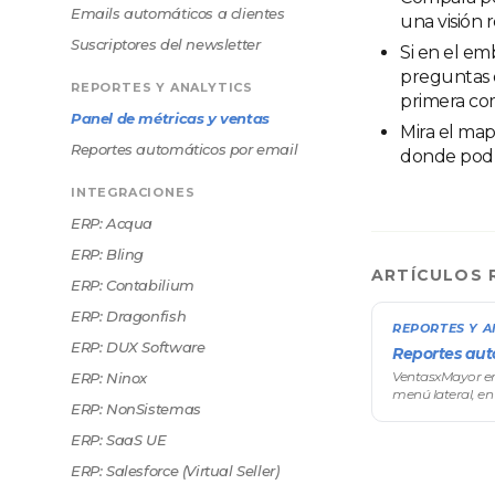
Emails automáticos a clientes
una visión 
Suscriptores del newsletter
Si en el em
preguntas d
REPORTES Y ANALYTICS
primera co
Panel de métricas y ventas
Mira el ma
Reportes automáticos por email
donde podr
INTEGRACIONES
ERP: Acqua
ERP: Bling
ARTÍCULOS 
ERP: Contabilium
ERP: Dragonfish
REPORTES Y A
ERP: DUX Software
Reportes aut
VentasxMayor env
ERP: Ninox
menú lateral, en
ERP: NonSistemas
ERP: SaaS UE
ERP: Salesforce (Virtual Seller)