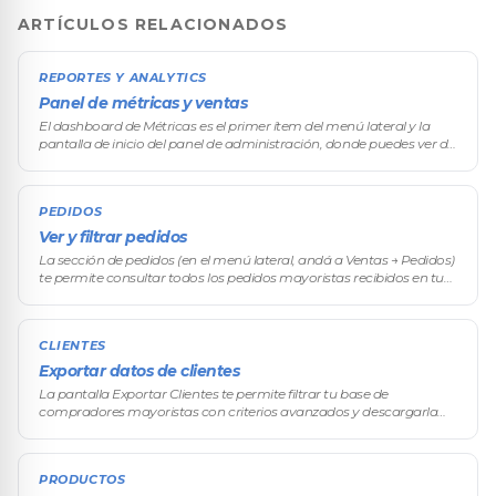
ARTÍCULOS RELACIONADOS
REPORTES Y ANALYTICS
Panel de métricas y ventas
El dashboard de Métricas es el primer ítem del menú lateral y la
pantalla de inicio del panel de administración, donde puedes ver de
un vistazo el rendimiento de tu operación mayorista.
PEDIDOS
Ver y filtrar pedidos
La sección de pedidos (en el menú lateral, andá a Ventas → Pedidos)
te permite consultar todos los pedidos mayoristas recibidos en tu
tienda VentasxMayor, aplicar filtros avanzados y acceder
rápidamen
CLIENTES
Exportar datos de clientes
La pantalla Exportar Clientes te permite filtrar tu base de
compradores mayoristas con criterios avanzados y descargarla
para análisis, campañas o respaldo.
PRODUCTOS