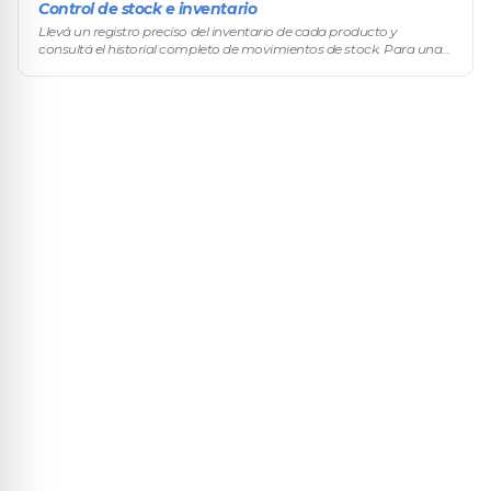
Control de stock e inventario
Llevá un registro preciso del inventario de cada producto y
consultá el historial completo de movimientos de stock. Para una
operación mayorista, el control de inventario es crítico: tus
compradores m