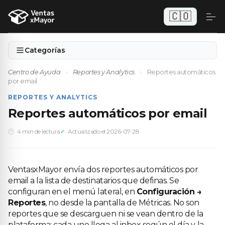
🇨🇴
Categorías
Centro de Ayuda
›
Reportes y Analytics
›
Reportes automáticos
por email
REPORTES Y ANALYTICS
Reportes automáticos por email
4 min de lectura
Actualizado el 2026-07-28
VentasxMayor envía dos reportes automáticos por
email a la lista de destinatarios que definas. Se
configuran en el menú lateral, en
Configuración →
Reportes
, no desde la pantalla de Métricas. No son
reportes que se descarguen ni se vean dentro de la
plataforma: cada uno llega al inbox según el día y la