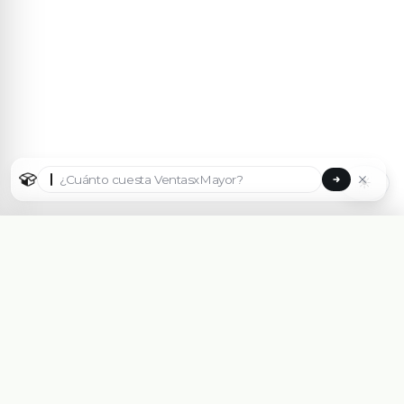
☀
Seleccionar país
🇦🇷
Argentina
🇧🇷
Brasil
🇵🇾
Paraguay