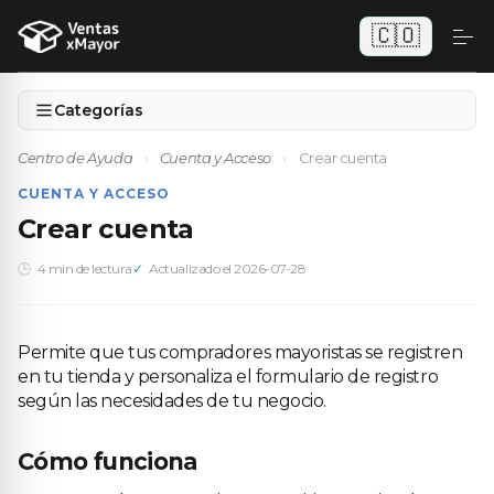
🇨🇴
Categorías
Centro de Ayuda
›
Cuenta y Acceso
›
Crear cuenta
CUENTA Y ACCESO
Crear cuenta
4 min de lectura
Actualizado el 2026-07-28
Permite que tus compradores mayoristas se registren
en tu tienda y personaliza el formulario de registro
según las necesidades de tu negocio.
Cómo funciona