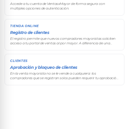
Accede a tu cuenta de VentasxMayor de forma segura con
múltiples opciones de autenticación.
TIENDA ONLINE
Registro de clientes
El registro permite que nuevos compradores mayoristas soliciten
acceso a tu portal de ventas al por mayor. A diferencia de una
tienda minorista, cada comprador debe ser aprobado antes de
poder ver pre
CLIENTES
Aprobación y bloqueo de clientes
En la venta mayorista no se le vende a cualquiera: los
compradores que se registran solos pueden requerir tu aprobación
antes de acceder a precios y compras. En el menú lateral, andá a
Ventas → Client