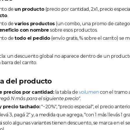
nto de
un producto
(precio por cantidad, 2x1, precio especi
cto
.
nto de
varios productos
(un combo, una promo de categor
eneficio con nombre
sobre esos productos.
nto de
todo el pedido
(envío gratis, % sobre el carrito) se 
la: un descuento global no aparece dentro de un producto
barra del carrito.
ha del producto
e precios por cantidad:
la tabla de
volumen
con el tramo a
regá N más para el siguiente precio"
.
y precio tachado:
"−20%", "precio especial", el precio anteri
levá 3, pagá 2" y, a medida que agrega, "con 1 más llevás 1 grat
si solo algunas variantes tienen descuento, se marca en el sele
o).