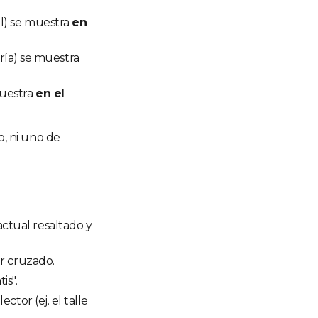
al) se muestra
en
ía) se muestra
muestra
en el
, ni uno de
ctual resaltado y
or cruzado.
is".
ctor (ej. el talle