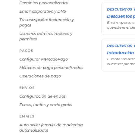
Dominios personalizados
DESCUENTOS 
Email corporativo y DNS
Descuentos p
Tu suscripción: facturación y
En el mayoreo el
pagos
que este es el d
unidades, mejor 
Usuarios administradores y
(también llamad
permisos
DESCUENTOS 
PAGOS
Introducción
Configurar MercadoPago
El motor de des
cualquier prom
Métodos de pago personalizados
simples, sin toc
Desde el descue
Operaciones de pago
ENVÍOS
Configuración de envíos
Zonas, tarifas y envío gratis
EMAILS
Auto-seller (emails de marketing
automatizado)