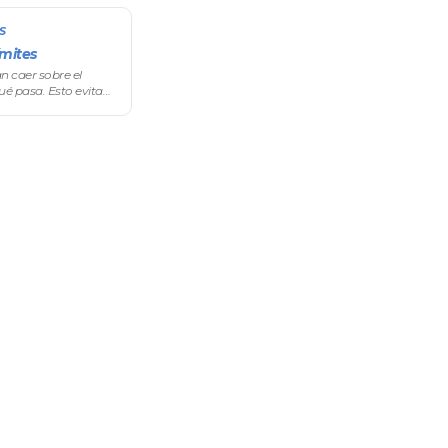
S
ímites
 caer sobre el
é pasa. Esto evita
deja diseñar promos
.