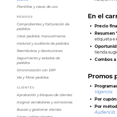
Plantillas y casos de uso
En el car
PEDIDOS
Comprobantes y facturación de
Precio fina
pedidos
Resumen "
Crear pedidos manualmente
etiqueta e 
Historial y auditoría de pedidos
Oportunid
Reembolsos y devoluciones
tienda sugi
Seguimiento y estados de
Combos a 
pedidos
Sincronización con ERP
Promos p
Ver y filtrar pedidos
Programad
CLIENTES
Vigencia
.
Aprobación y bloqueo de clientes
Por cupón
Asignar vendedores y comisiones
Por métod
Buscar y gestionar clientes
Audiencia
.
Crear y editar clientes