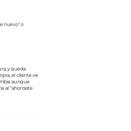
nte nuevo"
o
ura, y queda
pra, el cliente ve
cambia aunque
a al "ahorraste