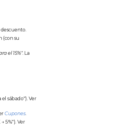
 descuento.
n (con su
ra el 15%"
. La
el sábado"). Ver
Ver
Cupones
.
 → 5%"). Ver