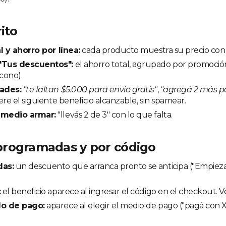
rito
l y ahorro por línea:
cada producto muestra su precio con
Tus descuentos":
el ahorro total, agrupado por promoció
icono).
ades:
"te faltan $5.000 para envío gratis"
,
"agregá 2 más pa
ere el siguiente beneficio alcanzable, sin spamear.
medio armar:
"llevás 2 de 3" con lo que falta.
rogramadas y por código
as:
un descuento que arranca pronto se anticipa ("Empieza 
:
el beneficio aparece al ingresar el código en el checkout. 
o de pago:
aparece al elegir el medio de pago ("pagá con X