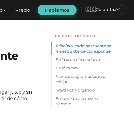
🇨🇴
Colombia
fo
Precio
Hablemos
EN ESTE ARTÍCULO
Principio: cada descuento se
muestra donde corresponde
ente
En la ficha del producto
En el carrito
Promos programadas y por
código
"Para vos" y urgencia
ugar justo y sin
artir de cómo
El número es el mismo,
siempre