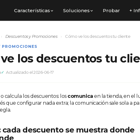
Características
Soluciones
Probar
+ In
›
Descuentos y Promociones
›
Cómo ve los descuentos tu cliente
Y PROMOCIONES
ve los descuentos tu cli
a
Actualizado el 2026-06-17
o calcula los descuentos: los
comunica
en la tienda, en el l
nés que configurar nada extra; la comunicación sale sola a p
egla.
o: cada descuento se muestra donde
onde