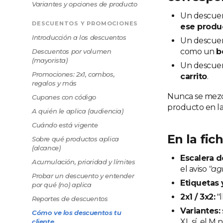
Variantes y opciones de producto
Un descue
DESCUENTOS Y PROMOCIONES
ese produ
Introducción a los descuentos
Un descue
como un
b
Descuentos por volumen
(mayorista)
Un descue
Promociones: 2x1, combos,
carrito
.
regalos y más
Nunca se mezc
Cupones con código
producto en la 
A quién le aplica (audiencia)
Cuándo está vigente
En la fic
Sobre qué productos aplica
(alcance)
Escalera d
Acumulación, prioridad y límites
el aviso
"ag
Probar un descuento y entender
Etiquetas 
por qué (no) aplica
2x1 / 3x2:
"l
Reportes de descuentos
Variantes:
Cómo ve los descuentos tu
XL sí, el M n
cliente