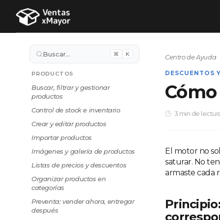
Buscar…
⌘
K
Centro de Ayuda
DESCUENTOS 
PRODUCTOS
Cómo 
Buscar, filtrar y gestionar
productos
Control de stock e inventario
3 min de lectur
Crear y editar productos
Importar productos
El motor no sol
Imágenes y galería de productos
saturar. No te
Listas de precios y descuentos
armaste cada r
Organizar productos en
categorías
Principi
Preventa: vender ahora, entregar
después
corresp