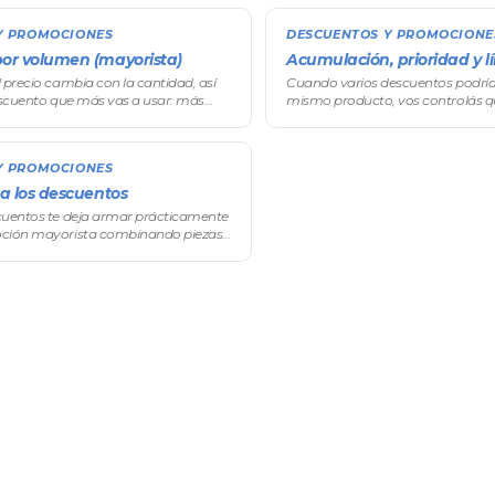
Y PROMOCIONES
DESCUENTOS Y PROMOCIONE
or volumen (mayorista)
Acumulación, prioridad y l
 precio cambia con la cantidad, así
Cuando varios descuentos podrían
escuento que más vas a usar: más
mismo producto, vos controlás qu
precio. Se configura con niveles
sorpresas en la facturación y te 
os escalas o tramos): definís umbra
exclusivas o combinables a gusto
Y PROMOCIONES
 a los descuentos
cuentos te deja armar prácticamente
oción mayorista combinando piezas
ar los precios producto por producto.
nto por volumen —el corazón del