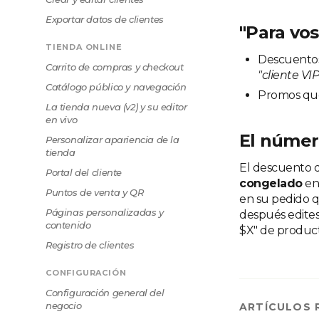
Exportar datos de clientes
"Para vos
TIENDA ONLINE
Descuentos
Carrito de compras y checkout
"cliente VIP
Catálogo público y navegación
Promos que
La tienda nueva (v2) y su editor
en vivo
El númer
Personalizar apariencia de la
tienda
El descuento q
Portal del cliente
congelado
en 
Puntos de venta y QR
en su pedido 
Páginas personalizadas y
después edites 
contenido
$X" de product
Registro de clientes
CONFIGURACIÓN
Configuración general del
negocio
ARTÍCULOS 