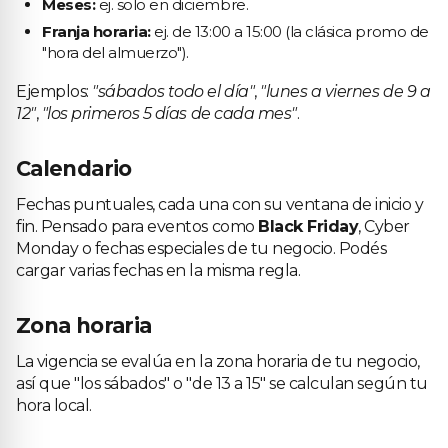
Meses:
ej. solo en diciembre.
Franja horaria:
ej. de 13:00 a 15:00 (la clásica promo de
"hora del almuerzo").
Ejemplos:
"sábados todo el día"
,
"lunes a viernes de 9 a
12"
,
"los primeros 5 días de cada mes"
.
Calendario
Fechas puntuales, cada una con su ventana de inicio y
fin. Pensado para eventos como
Black Friday
, Cyber
Monday o fechas especiales de tu negocio. Podés
cargar varias fechas en la misma regla.
Zona horaria
La vigencia se evalúa en la zona horaria de tu negocio,
así que "los sábados" o "de 13 a 15" se calculan según tu
hora local.