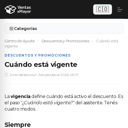
🇨🇴
Categorías
Centro de Ayuda
›
Descuentos y Promociones
›
Cuándo está
vigente
DESCUENTOS Y PROMOCIONES
Cuándo está vigente
2 min de lectura
Actualizado el 2026-06-17
La
vigencia
define cuándo está activo el descuento. Es
el paso
"¿Cuándo está vigente?"
del asistente. Tenés
cuatro modos.
Siempre