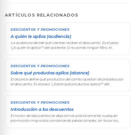
ARTÍCULOS RELACIONADOS
DESCUENTOS Y PROMOCIONES
A quién le aplica (audiencia)
La audiencia decide qué clientes reciben el descuento. Es el paso
"¿A quién le aplica?" del asistente. Si no ponés ningún filtro, el
descuento alcanza a cualquier cliente que cumpla el resto de las co
DESCUENTOS Y PROMOCIONES
Sobre qué productos aplica (alcance)
El alcance define qué productos del carrito quedan alcanzados por
el descuento. Es el paso "¿Sobre qué productos aplica?" del
asistente. Acompaña a la condición (qué tiene que cumplir el
carrito) y al
DESCUENTOS Y PROMOCIONES
Introducción a los descuentos
El motor de descuentos te deja armar prácticamente cualquier
promoción mayorista combinando piezas simples, sin tocar los
precios producto por producto. Desde el descuento por volumen —
el corazón del