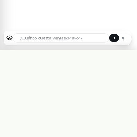
☀
Seleccionar país
🇦🇷
Argentina
🇧🇷
Brasil
🇵🇾
Paraguay
Plataforma eCommerce B2B hecha para Mayoristas,
Importadores, Distribuidoras y Fabricantes.
🇺🇸
United States
Asesorate Gratis Con un Experto