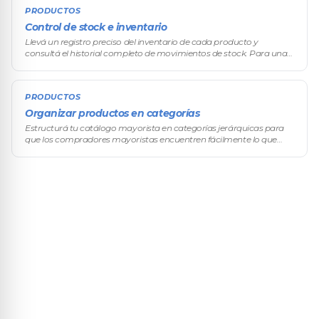
PRODUCTOS
Control de stock e inventario
Llevá un registro preciso del inventario de cada producto y
consultá el historial completo de movimientos de stock. Para una
operación mayorista, el control de inventario es crítico: tus
compradores m
PRODUCTOS
Organizar productos en categorías
Estructurá tu catálogo mayorista en categorías jerárquicas para
que los compradores mayoristas encuentren fácilmente lo que
buscan. Una buena organización por categorías agiliza el proceso
de compra y