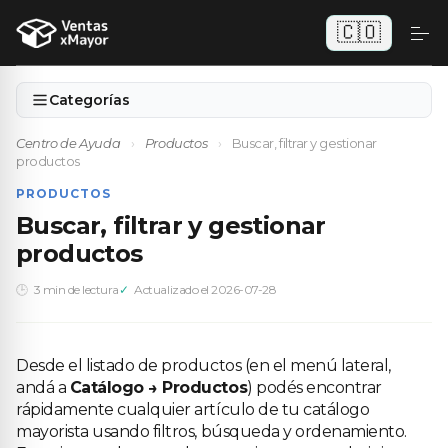
🇨🇴
Categorías
Centro de Ayuda
›
Productos
›
Buscar, filtrar y gestionar
productos
PRODUCTOS
Buscar, filtrar y gestionar
productos
3 min de lectura
Actualizado el 2026-07-28
Desde el listado de productos (en el menú lateral,
andá a
Catálogo → Productos
) podés encontrar
rápidamente cualquier artículo de tu catálogo
mayorista usando filtros, búsqueda y ordenamiento.